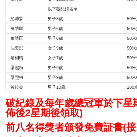
以下破紀錄名單
彭沛霖
男子8歲
50
萬皓匡
男子6歲
50
萬皓匡
男子6歲
50
沈奕彤
女子9歲
50
黎栩晴
女子7歲
50
梁熙桓
男子9歲
50
梁熙桓
男子9歲
50
黃鋑堯
男子10歲
100
破紀錄及每年歲總冠軍於下星
佈後2星期後領取)
前八名得獎者頒發免費証書(接