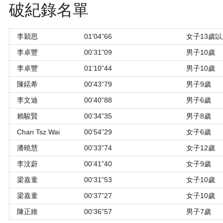
破紀錄名單
李穎思
01’04”66
女子13歲以
李卓豐
00’31”09
男子10歲
李卓豐
01’10”44
男子10歲
陳鍩希
00’43”79
男子9歲
李文迪
00’40”88
男子6歲
賴駿賢
00’34”35
男子8歲
Chan Tsz Wai
00’54”29
女子6歲
潘曉慧
00’33”74
女子12歲
李汶蔚
00’41”40
女子9歲
梁嘉童
00’31”53
女子10歲
梁嘉童
00’37”27
女子10歲
陳正維
00’36”57
男子7歲