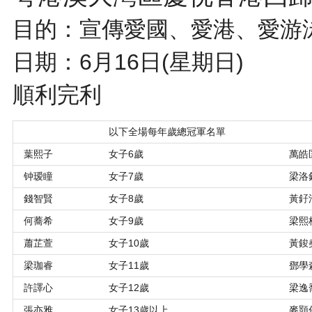
目的：宣傳愛國、愛港、愛游
日期：6月16日(星期日)
順利完利
以下全場每年歲總冠軍名單
葉熙子
女子6歲
萬皓
钟瑷瞳
女子7歲
梁洛
錢智賢
女子8歲
黃釨
何蕎希
女子9歲
梁熙
蕭芷萱
女子10歲
黃鋑
梁珈睿
女子11歲
鄧學
許譯心
女子12歲
梁逸
張亦雅
女子13歲以上
麥顥