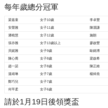
每年歲總分冠軍
梁嘉童
女子10歲
李卓豐
安聲雅
女子11歲
陳灝謙
潘曉慧
女子12歲
施朗
張亦雅
女子13歲以上
廖啟豐
貝妮雅
女子9歲
歐銘博
陳心喬
女子8歲
梁啟希
趙一諾
女子8歲
陳正維
溫靖琳
女子7歲
楊焯堯
鄭巧兒
女子7歲
何芊柔
女子6歲
請於1月19日後領獎盃