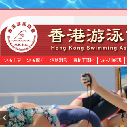
泳協主頁
泳協簡介
活動消息
表格下載區
游泳訓練班