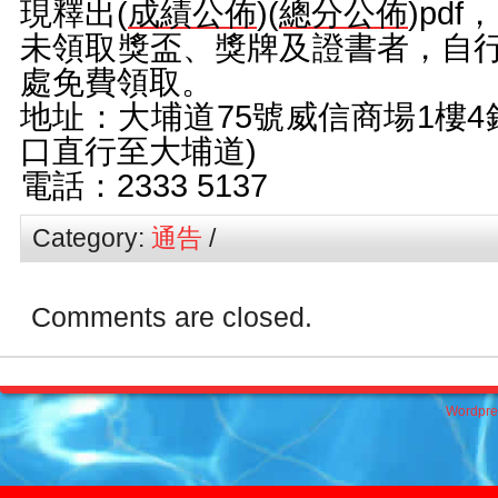
現釋出(
成績公佈
)(
總分公佈
)pdf，
未領取獎盃、獎牌及證書者，自
處免費領取。
地址：大埔道75號威信商場1樓4
口直行至大埔道)
電話：2333 5137
Category:
通告
/
Comments are closed.
Wordpre