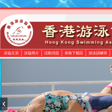
泳協主頁
泳協簡介
活動消息
表格下載區
游泳訓練班