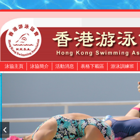
泳協主頁
泳協簡介
活動消息
表格下載區
游泳訓練班