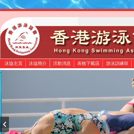
泳協主頁
泳協簡介
活動消息
表格下載區
游泳訓練班