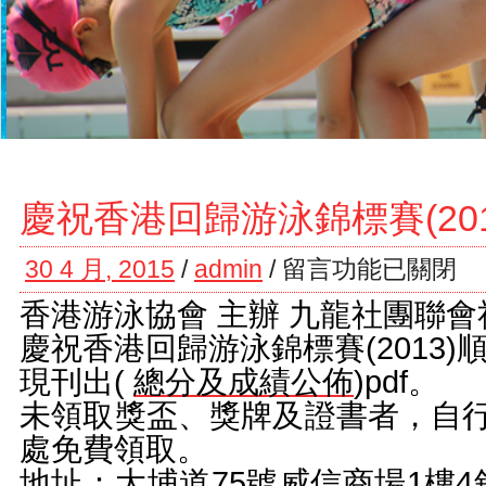
慶祝香港回歸游泳錦標賽(20
30 4 月, 2015
/
admin
/
留言功能已關閉
香港游泳協會 主辦 九龍社團聯會
慶祝香港回歸游泳錦標賽(2013)
現刊出(
總分及成績公佈
)pdf。
未領取獎盃、獎牌及證書者，自
處免費領取。
地址：大埔道75號威信商場1樓4