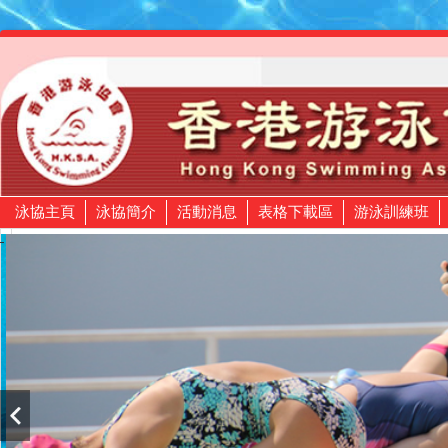
泳協主頁
泳協簡介
活動消息
表格下載區
游泳訓練班